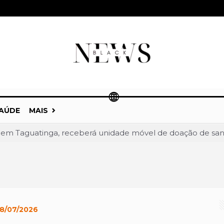
AÚDE
MAIS
 em Taguatinga, receberá unidade móvel de doação de sang
a liderança de Celina Leão e abre nova fase da corrida ao 
 a Celina Leão e amplia frente partidária na disputa pel
onfirmado como vice de Celina Leão na corrida pelo Paláci
lia vantagem em Goiás e chega a 52% contra Marconi Peril
8/07/2026
trô-DF detalha expansão de linhas e novos investimentos