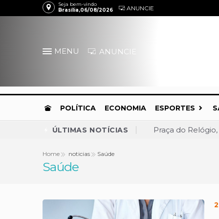
Seja bem-vindo
ANUNCIE
Brasília,06/08/2026
MENU
ANUNCIE
POLÍTICA
ECONOMIA
ESPORTES
S
Praça do Relógio,
ÚLTIMAS NOTÍCIAS
Convenção confirm
Home
noticias
Saúde
Saúde
MDB anuncia apoio
Gustavo Rocha é c
Daniel Vilela amp
2
Presidente do Me