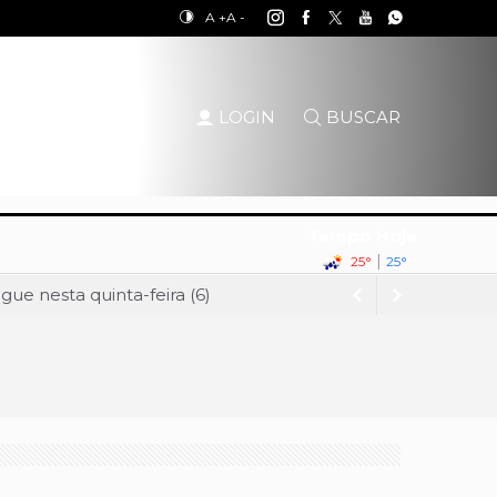
A +
A -
LOGIN
BUSCAR
Tempo Hoje
|
25°
25°
ue nesta quinta-feira (6)
Palácio do Buriti
o Governo do DF
o do Buriti
lo, aponta Quaest
 no Vozes da Comunidade