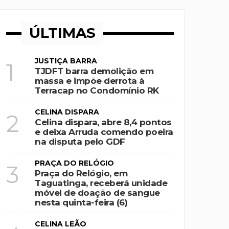
em Goiás
ÚLTIMAS
ilela
io RK
JUSTIÇA BARRA
1
TJDFT barra demolição em
pelo GDF
massa e impõe derrota à
Terracap no Condomínio RK
CELINA DISPARA
2
Celina dispara, abre 8,4 pontos
e deixa Arruda comendo poeira
na disputa pelo GDF
PRAÇA DO RELÓGIO
3
Praça do Relógio, em
Taguatinga, receberá unidade
móvel de doação de sangue
nesta quinta-feira (6)
CELINA LEÃO