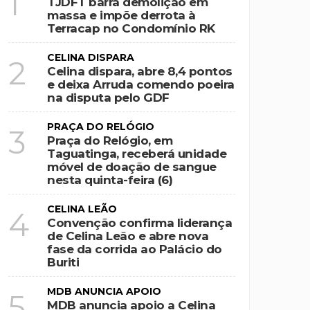
1
TJDFT barra demolição em
massa e impõe derrota à
Terracap no Condomínio RK
CELINA DISPARA
2
Celina dispara, abre 8,4 pontos
e deixa Arruda comendo poeira
na disputa pelo GDF
PRAÇA DO RELÓGIO
3
Praça do Relógio, em
Taguatinga, receberá unidade
móvel de doação de sangue
nesta quinta-feira (6)
CELINA LEÃO
4
Convenção confirma liderança
de Celina Leão e abre nova
fase da corrida ao Palácio do
Buriti
MDB ANUNCIA APOIO
5
MDB anuncia apoio a Celina