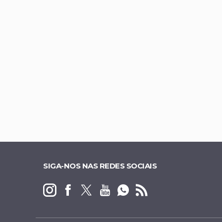
Presidente do Me
Republicanos fech
Sócio de empresa 
TJDFT barra demo
SIGA-NOS NAS REDES SOCIAIS