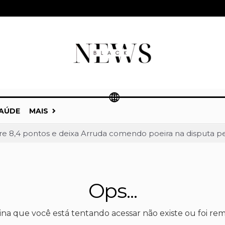
AÚDE
MAIS
bre 8,4 pontos e deixa Arruda comendo poeira na disputa 
 em Taguatinga, receberá unidade móvel de doação de sang
a liderança de Celina Leão e abre nova fase da corrida ao 
 a Celina Leão e amplia frente partidária na disputa pel
Ops...
onfirmado como vice de Celina Leão na corrida pelo Paláci
lia vantagem em Goiás e chega a 52% contra Marconi Peril
ina que você está tentando acessar não existe ou foi rem