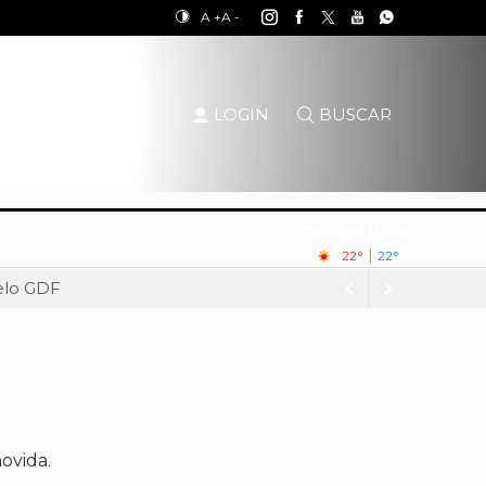
A +
A -
LOGIN
BUSCAR
Tempo Hoje
|
22°
22°
pelo GDF
ue nesta quinta-feira (6)
Palácio do Buriti
o Governo do DF
o do Buriti
lo, aponta Quaest
ovida.