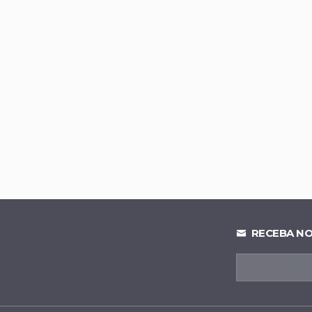
trô-DF detalha expansão de linhas e novos investimentos
a apoio a Daniel Vilela e consolida aliança de 12 partidos 
ligada ao marido da vice de Wilder declara apoio a Daniel V
lição em massa e impõe derrota à Terracap no Condomín
RECEBA NO