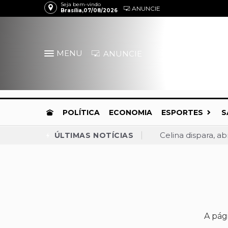
Seja bem-vindo
ANUNCIE
Brasília,07/08/2026
MENU
ANUNCIE
POLÍTICA
ECONOMIA
ESPORTES
S
Celina dispara, a
ÚLTIMAS NOTÍCIAS
Praça do Relógio,
Convenção confirm
MDB anuncia apoio
Gustavo Rocha é c
Daniel Vilela amp
A pág