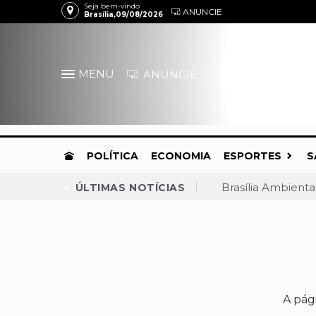
Seja bem-vindo
ANUNCIE
Brasília,09/08/2026
MENU
ANUNCIE
POLÍTICA
ECONOMIA
ESPORTES
S
Brasília Ambient
ÚLTIMAS NOTÍCIAS
TJDFT barra demo
Celina dispara, a
Praça do Relógio,
Convenção confirm
MDB anuncia apoio
A pág