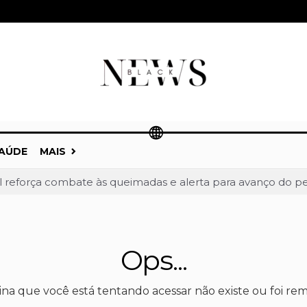
AÚDE
MAIS
al reforça combate às queimadas e alerta para avanço do p
lição em massa e impõe derrota à Terracap no Condomín
bre 8,4 pontos e deixa Arruda comendo poeira na disputa 
 em Taguatinga, receberá unidade móvel de doação de sang
Ops...
a liderança de Celina Leão e abre nova fase da corrida ao 
 a Celina Leão e amplia frente partidária na disputa pel
ina que você está tentando acessar não existe ou foi rem