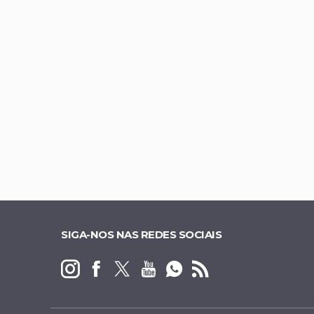
Gustavo Rocha é c
Daniel Vilela amp
Presidente do Me
DF sai do risco de
SIGA-NOS NAS REDES SOCIAIS