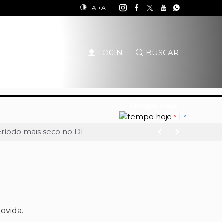
A +
A -
LOGIN
BUSCAR
Tempo Hoje
|
°
°
eríodo mais seco no DF
io RK
pelo GDF
ue nesta quinta-feira (6)
Palácio do Buriti
o Governo do DF
ovida.