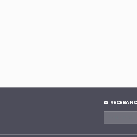
onfirmado como vice de Celina Leão na corrida pelo Paláci
lia vantagem em Goiás e chega a 52% contra Marconi Peril
trô-DF detalha expansão de linhas e novos investimentos
 déficit bilionário e alcança cenário fiscal de R$ 3 bilhões pos
RECEBA NO