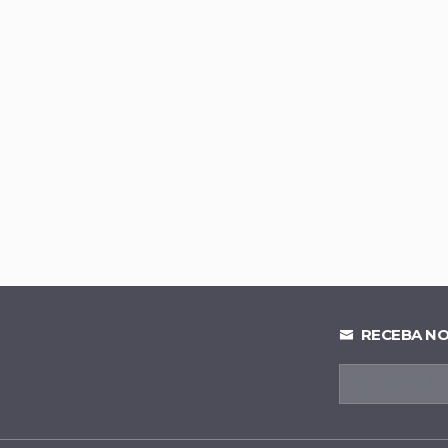
onfirmado como vice de Celina Leão na corrida pelo Paláci
lia vantagem em Goiás e chega a 52% contra Marconi Peril
trô-DF detalha expansão de linhas e novos investimentos
 déficit bilionário e alcança cenário fiscal de R$ 3 bilhões pos
RECEBA NO