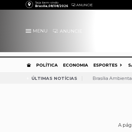
Seja bem-vindo
ANUNCIE
Brasília,08/08/2026
MENU
ANUNCIE
POLÍTICA
ECONOMIA
ESPORTES
S
Brasília Ambient
ÚLTIMAS NOTÍCIAS
TJDFT barra demo
Celina dispara, a
Praça do Relógio,
Convenção confirm
MDB anuncia apoio
A pág