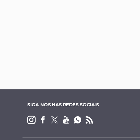
Gustavo Rocha é c
Daniel Vilela amp
Presidente do Me
DF sai do risco de
SIGA-NOS NAS REDES SOCIAIS