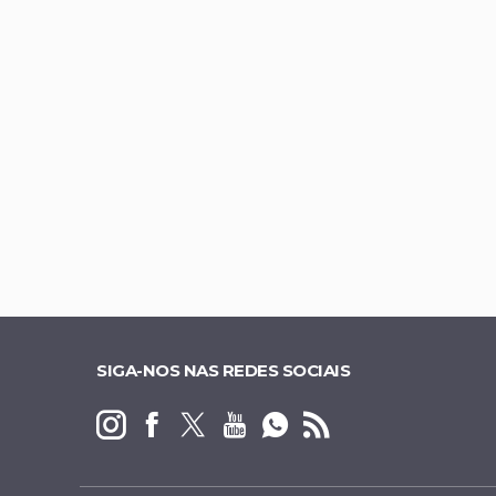
Gustavo Rocha é c
Daniel Vilela amp
Presidente do Me
DF sai do risco de
SIGA-NOS NAS REDES SOCIAIS