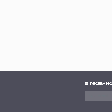
onfirmado como vice de Celina Leão na corrida pelo Paláci
lia vantagem em Goiás e chega a 52% contra Marconi Peril
trô-DF detalha expansão de linhas e novos investimentos
 déficit bilionário e alcança cenário fiscal de R$ 3 bilhões pos
RECEBA NO