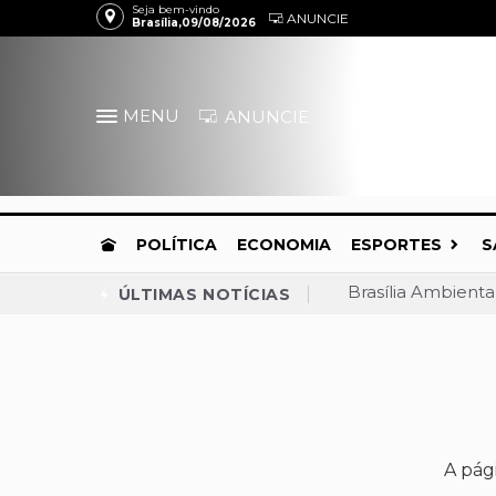
Seja bem-vindo
ANUNCIE
Brasília,09/08/2026
MENU
ANUNCIE
POLÍTICA
ECONOMIA
ESPORTES
S
Brasília Ambient
ÚLTIMAS NOTÍCIAS
TJDFT barra demo
Celina dispara, a
Praça do Relógio,
Convenção confirm
MDB anuncia apoio
A pág