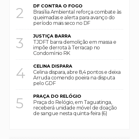
DF CONTRA O FOGO
2
Brasília Ambiental reforça combate às
queimadas e alerta para avanço do
período mais seco no DF
JUSTIÇA BARRA
3
TJDFT barra demolição em massa e
impõe derrota à Terracap no
Condomínio RK
CELINA DISPARA
4
Celina dispara, abre 8,4 pontos e deixa
Arruda comendo poeira na disputa
pelo GDF
PRAÇA DO RELÓGIO
5
Praça do Relógio, em Taguatinga,
receberá unidade móvel de doação
de sangue nesta quinta-feira (6)