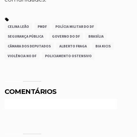
CELINA LEÃO
PMDF
POLÍCIA MILITAR DO DF
SEGURANÇA PÚBLICA
GOVERNO DO DF
BRASÍLIA
CÂMARA DOS DEPUTADOS
ALBERTO FRAGA
BIA KICIS
VIOLÊNCIA NO DF
POLICIAMENTO OSTENSIVO
COMENTÁRIOS
Efetue o Login ou Cadastre-se para participar.