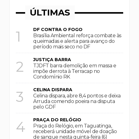
ÚLTIMAS
DF CONTRA O FOGO
1
Brasília Ambiental reforça combate às
queimadas e alerta para avanço do
período mais seco no DF
JUSTIÇA BARRA
2
TJDFT barra demolição em massa e
impõe derrota à Terracap no
Condomínio RK
CELINA DISPARA
3
Celina dispara, abre 8,4 pontos e deixa
Arruda comendo poeira na disputa
pelo GDF
PRAÇA DO RELÓGIO
4
Praça do Relógio, em Taguatinga,
receberá unidade móvel de doação
de sangue nesta quinta-feira (6)