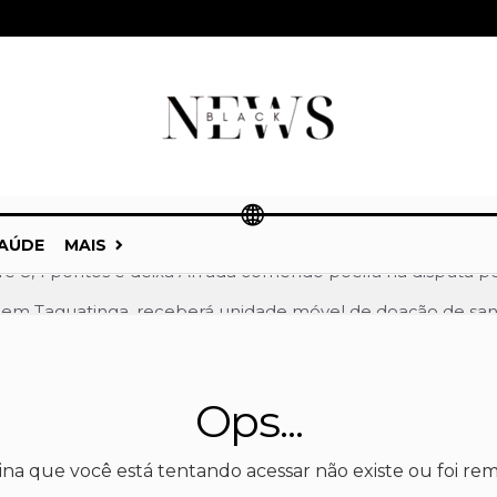
AÚDE
MAIS
 em Taguatinga, receberá unidade móvel de doação de sang
a liderança de Celina Leão e abre nova fase da corrida ao 
 a Celina Leão e amplia frente partidária na disputa pel
Ops...
onfirmado como vice de Celina Leão na corrida pelo Paláci
lia vantagem em Goiás e chega a 52% contra Marconi Peril
ina que você está tentando acessar não existe ou foi rem
trô-DF detalha expansão de linhas e novos investimentos