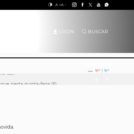
A +
A -
LOGIN
BUSCAR
Tempo Hoje
|
19°
19°
ue nesta quinta-feira (6)
Palácio do Buriti
o Governo do DF
o do Buriti
lo, aponta Quaest
ovida.
 no Vozes da Comunidade