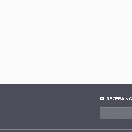
a apoio a Daniel Vilela e consolida aliança de 12 partidos 
ligada ao marido da vice de Wilder declara apoio a Daniel V
lição em massa e impõe derrota à Terracap no Condomín
bre 8,4 pontos e deixa Arruda comendo poeira na disputa 
RECEBA NO