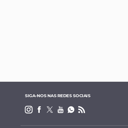
Republicanos fech
Sócio de empresa 
TJDFT barra demo
Celina dispara, a
SIGA-NOS NAS REDES SOCIAIS