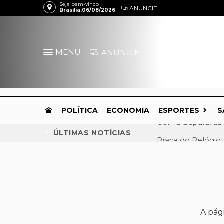
Seja bem-vindo
ANUNCIE
Brasília,06/08/2026
MENU
ANUNCIE
POLÍTICA
ECONOMIA
ESPORTES
S
Praça do Relógio,
ÚLTIMAS NOTÍCIAS
Convenção confirm
MDB anuncia apoio
Gustavo Rocha é c
Daniel Vilela amp
A pág
Presidente do Me