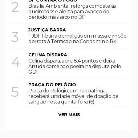
DF CONTRA O FOGO
2
Brasília Ambiental reforça combate às
queimadas e alerta para avanço do
período mais seco no DF
JUSTIÇA BARRA
3
TJDFT barra demolição em massa e impõe
derrota à Terracap no Condomínio RK
CELINA DISPARA
4
Celina dispara, abre 8,4 pontos e deixa
Arruda comendo poeira na disputa pelo
GDF
PRAÇA DO RELÓGIO
5
Praça do Relógio, em Taguatinga,
receberá unidade móvel de doação de
sangue nesta quinta-feira (6)
VER MAIS