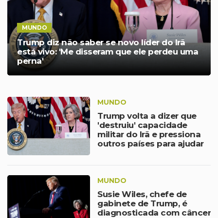
MUNDO
Trump diz não saber se novo líder do Irã
está vivo: 'Me disseram que ele perdeu uma
perna'
MUNDO
Trump volta a dizer que
'destruiu' capacidade
militar do Irã e pressiona
outros países para ajudar
a liberar Estreito de Ormuz
MUNDO
Susie Wiles, chefe de
gabinete de Trump, é
diagnosticada com câncer