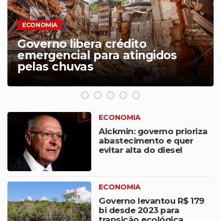
ECONOMIA
Clientes em débito com a
Sabesp têm até dia 31 para
pagar com desconto
ECONOMIA
Alckmin: governo prioriza
abastecimento e quer
evitar alta do diesel
ECONOMIA
Governo levantou R$ 179
bi desde 2023 para
transição ecológica