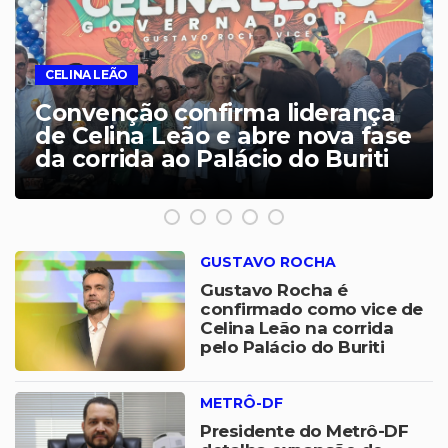
MDB ANUNCIA APOIO
MDB anuncia apoio a Celina
Leão e amplia frente partidária
na disputa pelo Governo do DF
GUSTAVO ROCHA
Gustavo Rocha é
confirmado como vice de
Celina Leão na corrida
pelo Palácio do Buriti
METRÔ-DF
Presidente do Metrô-DF